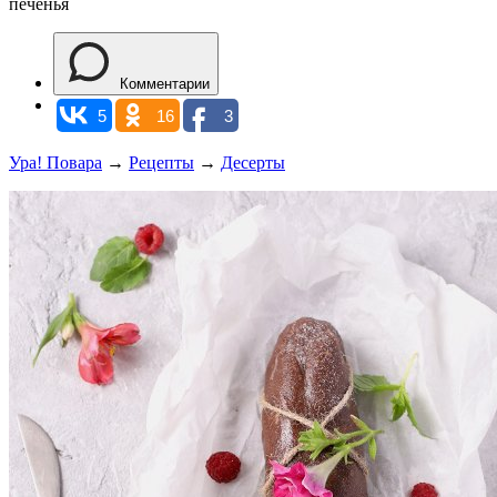
печенья
Комментарии
5
16
3
Ура! Повара
→
Рецепты
→
Десерты