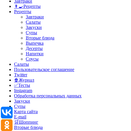
Завтраки
👨‍🍳Рецепты
Рецепты
Завтраки
Салаты
Закуски
Супы
Вторые блюда
Выпечка
Десерты
Напитки
Соусы
Салаты
Пользовательское соглашение
Twitter
🍿Журнал
✅Тесты
Instagram
Обработка персональных данных
Закуски
Супы
Карта сайта
E-mail
🛒Шоппинг
Вторые блюда