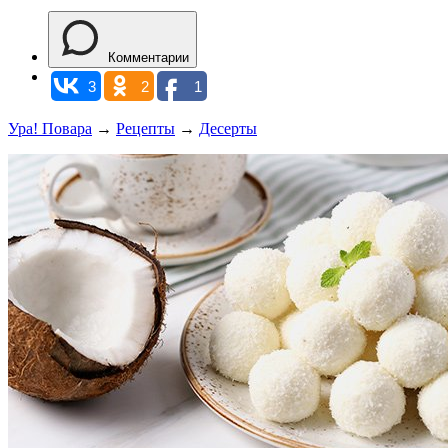
Комментарии
3
2
1
Ура! Повара
→
Рецепты
→
Десерты