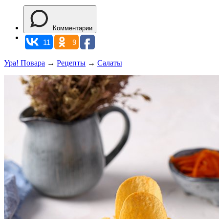
Комментарии
11
9
Ура! Повара
→
Рецепты
→
Салаты