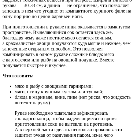
рукава — 30-33 см, а длина — не ограничена, что позволяет
запекать в нем что угодно: от компактного куриного филе на
одну порцию до целой бараньей ноги.
При приготовлении в рукаве пища оказывается в замкнутом
пространстве. Выделяющийся сок остается здесь же,
благодаря чему даже постное мясо остается сочным,
а крахмалистые овощи получаются куда мягче и нежнее, чем
запеченные открытым способом. Это позволяет
комбинировать в одном рукаве сложные блюда: мясо
с картофелем или рыбу на овощной подушке. Вместе
получается быстрее и вкуснее.
Что готовить:
мясо и рыбу с овощными гарнирами;
мясо, птицу крупным куском или тушкой;
блюда в маринаде, вине, пиве (нет риска, что жидкость
вытечет наружу).
Рукав необходимо тщательно зафиксировать
с каждого конца, чтобы выделяющиеся во время
приготовления соки не вытекли на противень.
А в верхней части сделать несколько проколов: это
защитит рукав от раздувания паром, из-за чего