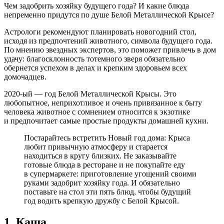
Чем задобрить хозяйку будущего года? И какие блюда
непременно придутся по душе Белой Металлической Крысе?
Астрологи рекомендуют планировать новогодний стол,
исходя из предпочтений животного, символа будущего года.
По мнению звездных экспертов, это поможет привлечь в дом
удачу: благосклонность тотемного зверя обязательно
обернется успехом в делах и крепким здоровьем всех
домочадцев.
2020-ый — год Белой Металлической Крысы. Это
любопытное, неприхотливое и очень привязанное к быту
человека животное с сомнением относится к экзотике
и предпочитает самые простые продукты домашней кухни.
Постарайтесь встретить Новый год дома: Крыса
любит привычную атмосферу и старается
находиться в кругу близких. Не заказывайте
готовые блюда в ресторане и не покупайте еду
в супермаркете: приготовление угощений своими
руками задобрит хозяйку года. И обязательно
поставьте на стол эти пять блюд, чтобы будущий
год водить крепкую дружбу с Белой Крысой.
1. Каша