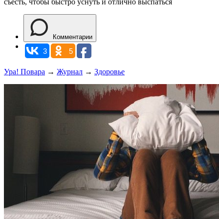
съесть, чтобы быстро уснуть и отлично выспаться
Комментарии
3
5
Ура! Повара
→
Журнал
→
Здоровье