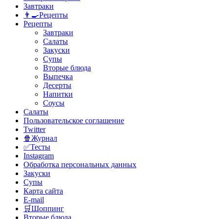
Завтраки
👨‍🍳Рецепты
Рецепты
Завтраки
Салаты
Закуски
Супы
Вторые блюда
Выпечка
Десерты
Напитки
Соусы
Салаты
Пользовательское соглашение
Twitter
🍿Журнал
✅Тесты
Instagram
Обработка персональных данных
Закуски
Супы
Карта сайта
E-mail
🛒Шоппинг
Вторые блюда