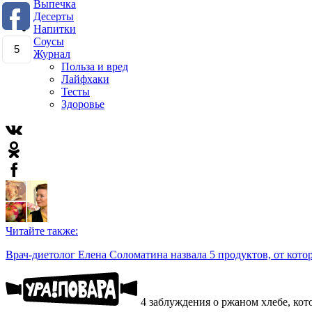
Выпечка
Десерты
Напитки
Соусы
5
Журнал
Польза и вред
Лайфхаки
Тесты
Здоровье
Читайте также:
Врач-диетолог Елена Соломатина назвала 5 продуктов, от кото
4 заблуждения о ржаном хлебе, ко