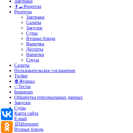
Завтраки
👨‍🍳Рецепты
Рецепты
Завтраки
Салаты
Закуски
Супы
Вторые блюда
Выпечка
Десерты
Напитки
Соусы
Салаты
Пользовательское соглашение
Twitter
🍿Журнал
✅Тесты
Instagram
Обработка персональных данных
Закуски
Супы
Карта сайта
E-mail
🛒Шоппинг
Вторые блюда