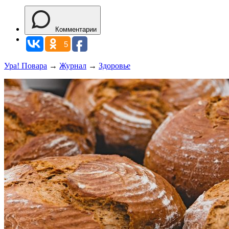
Комментарии
5
Ура! Повара
→
Журнал
→
Здоровье