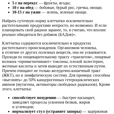
5 г на перекус
— фрукты, ягоды;
10 г на обед
— бобовые, бурый рис, гречка, овощи;
10-15 г на ужин
— зелень, зеленые овощи.
Набрать суточную норму клетчатки исключительно
растительными продуктами непросто, но возможно. И если
планировать свой рацион заранее, то, я считаю, что вполне
реально обходиться без добавок (БАДов)».
Клетчатка содержится исключительно в продуктах
растительного происхождения. Организмом человека,
в отличие от других полезных веществ, она не усваивается.
Проходя по пищеварительному тракту «транзитом», пищевые
волокна «примагничивают» токсины, плохой холестерин,
желчные кислоты и затем выводят их естественным путем.
Причем очищают не только желудочно-кишечный тракт
(ЖКТ), но и лимфатическую систему. Для примера: способны
«выгонять» до 50% канцерогенных гетероциклических
аминов (мутагены, активаторы свободных радикалов). Кроме
этого, клетчатка:
способствует похудению
— быстрее насыщает,
замедляет процессы усвоения белков, жиров
и углеводов;
нормализует стул (устраняет запоры)
— задерживая