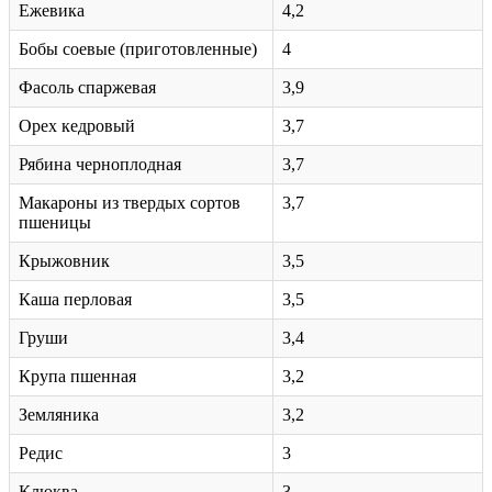
Ежевика
4,2
Бобы соевые (приготовленные)
4
Фасоль спаржевая
3,9
Орех кедровый
3,7
Рябина черноплодная
3,7
Макароны из твердых сортов
3,7
пшеницы
Крыжовник
3,5
Каша перловая
3,5
Груши
3,4
Крупа пшенная
3,2
Земляника
3,2
Редис
3
Клюква
3