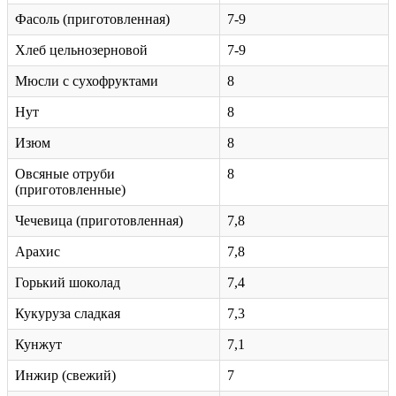
Фасоль (приготовленная)
7-9
Хлеб цельнозерновой
7-9
Мюсли с сухофруктами
8
Нут
8
Изюм
8
Овсяные отруби
8
(приготовленные)
Чечевица (приготовленная)
7,8
Арахис
7,8
Горький шоколад
7,4
Кукуруза сладкая
7,3
Кунжут
7,1
Инжир (свежий)
7