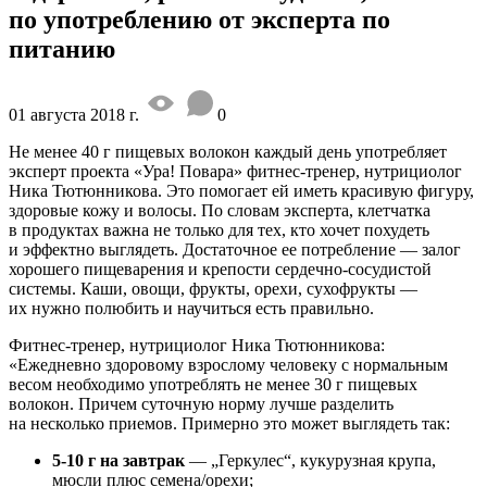
по употреблению от эксперта по
питанию
01 августа 2018 г.
0
Не менее 40 г пищевых волокон каждый день употребляет
эксперт проекта «Ура! Повара» фитнес-тренер, нутрициолог
Ника Тютюнникова. Это помогает ей иметь красивую фигуру,
здоровые кожу и волосы. По словам эксперта, клетчатка
в продуктах важна не только для тех, кто хочет похудеть
и эффектно выглядеть. Достаточное ее потребление — залог
хорошего пищеварения и крепости сердечно-сосудистой
системы. Каши, овощи, фрукты, орехи, сухофрукты —
их нужно полюбить и научиться есть правильно.
Фитнес-тренер, нутрициолог Ника Тютюнникова:
«Ежедневно здоровому взрослому человеку с нормальным
весом необходимо употреблять не менее 30 г пищевых
волокон. Причем суточную норму лучше разделить
на несколько приемов. Примерно это может выглядеть так:
5-10 г на завтрак
— „Геркулес“, кукурузная крупа,
мюсли плюс семена/орехи;