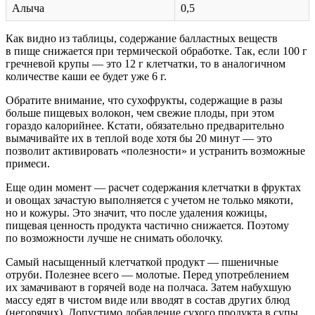
Алыча
0,5
Как видно из таблицы, содержание балластных веществ
в пище снижается при термической обработке. Так, если 100 г
гречневой крупы — это 12 г клетчатки, то в аналогичном
количестве каши ее будет уже 6 г.
Обратите внимание, что сухофрукты, содержащие в разы
больше пищевых волокон, чем свежие плоды, при этом
гораздо калорийнее. Кстати, обязательно предварительно
вымачивайте их в теплой воде хотя бы 20 минут — это
позволит активировать «полезности» и устранить возможные
примеси.
Еще один момент — расчет содержания клетчатки в фруктах
и овощах зачастую выполняется с учетом не только мякоти,
но и кожуры. Это значит, что после удаления кожицы,
пищевая ценность продукта частично снижается. Поэтому
по возможности лучше не снимать оболочку.
Самый насыщенный клетчаткой продукт — пшеничные
отруби. Полезнее всего — молотые. Перед употреблением
их замачивают в горячей воде на полчаса. Затем набухшую
массу едят в чистом виде или вводят в состав других блюд
(негорячих). Допустимо добавление сухого продукта в супы