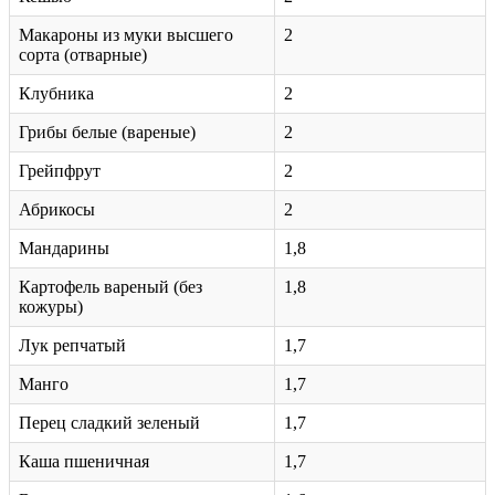
Макароны из муки высшего
2
сорта (отварные)
Клубника
2
Грибы белые (вареные)
2
Грейпфрут
2
Абрикосы
2
Мандарины
1,8
Картофель вареный (без
1,8
кожуры)
Лук репчатый
1,7
Манго
1,7
Перец сладкий зеленый
1,7
Каша пшеничная
1,7