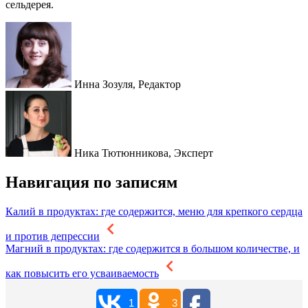
сельдерея.
Инна Зозуля,
Редактор
Ника Тютюнникова,
Эксперт
Навигация по записям
Калий в продуктах: где содержится, меню для крепкого сердца
и против депрессии
Магний в продуктах: где содержится в большом количестве, и
как повысить его усваиваемость
1
3