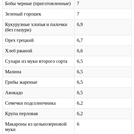
Бобы черные (приготовленные)
7
Зеленый горошек
7
Кукурузные хлопья и палочки
6,9
(без глазури)
Орех грецкий
6,7
Хлеб ржаной
6,6
Сухари из муки второго сорта
6,5
Малина
6,5
Грибы жареные
6,5
Авокадо
6,5
Семечки подсолнечника
6,2
Крупа перловая
6,2
Макароны из цельнозерновой
6
муки