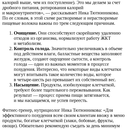
калорий выше, чем их поступление). Это мы делаем за счет
дробного питания, ротирования калорий
и макронутриентов», — рассказывает Ника Тютюнникова.
По ее словам, в этой схеме растворимые и нерастворимые
пищевые волокна важны по трем следующим причинам.
Очищение.
Они способствуют скорейшему удалению
отходов из организма, нормализуют работу ЖКТ
и метаболизм.
Контроль голода.
Значительно увеличиваясь в объеме
под действием влаги, балластные вещества заполняют
желудок, создают ощущение сытости, а контроль
голода — один из важных моментов в процессе
похудения. Интересно, что некоторые виды клетчатки
могут впитывать такое количество воды, которое
в четыре-шесть раз превышает их собственный вес.
Насыщение.
Продукты, изобилующие клетчаткой,
требуют более тщательного пережевывания. Как
результат — процесс приема пищи затягивается,
и мы насыщаемся, не успев переесть.
Фитнес-тренер, нутрициолог Ника Тютюнникова: «Для
эффективного похудения всем своим клиентам ввожу в меню
продукты, богатые клетчаткой (злаки, бобовые, фрукты,
овощи). Обязательно рекомендую съедать за день минимум