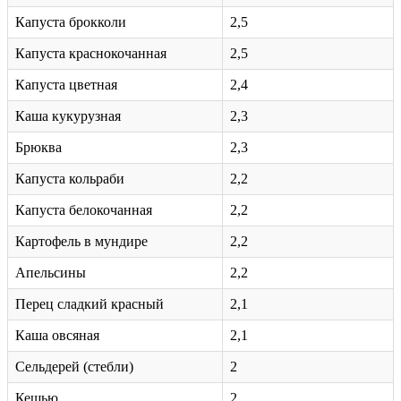
Капуста брокколи
2,5
Капуста краснокочанная
2,5
Капуста цветная
2,4
Каша кукурузная
2,3
Брюква
2,3
Капуста кольраби
2,2
Капуста белокочанная
2,2
Картофель в мундире
2,2
Апельсины
2,2
Перец сладкий красный
2,1
Каша овсяная
2,1
Сельдерей (стебли)
2
Кешью
2