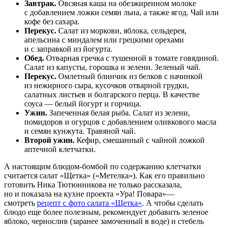
Завтрак.
Овсяная каша на обезжиренном молоке
с добавлением ложки семян льна, а также ягод. Чай или
кофе без сахара.
Перекус.
Салат из моркови, яблока, сельдерея,
апельсина с миндалем или грецкими орехами
и с заправкой из йогурта.
Обед.
Отварная гречка с тушенной в томате говядиной.
Салат из капусты, горошка и зелени. Зеленый чай.
Перекус.
Омлетный блинчик из белков с начинкой
из нежирного сыра, кусочков отварной грудки,
салатных листьев и болгарского перца. В качестве
соуса — белый йогурт и горчица.
Ужин.
Запеченная белая рыба. Салат из зелени,
помидоров и огурцов с добавлением оливкового масла
и семян кунжута. Травяной чай.
Второй ужин.
Кефир, смешанный с чайной ложкой
аптечной клетчатки.
А настоящим блюдом-бомбой по содержанию клетчатки
считается салат «Щетка» («Метелка»). Как его правильно
готовить Ника Тютюнникова не только рассказала,
но и показала на кухне проекта «Ура! Повара»—
смотреть
рецепт с фото салата «Щетка»
. А чтобы сделать
блюдо еще более полезным, рекомендует добавить зеленое
яблоко, чернослив (заранее замоченный в воде) и стебель