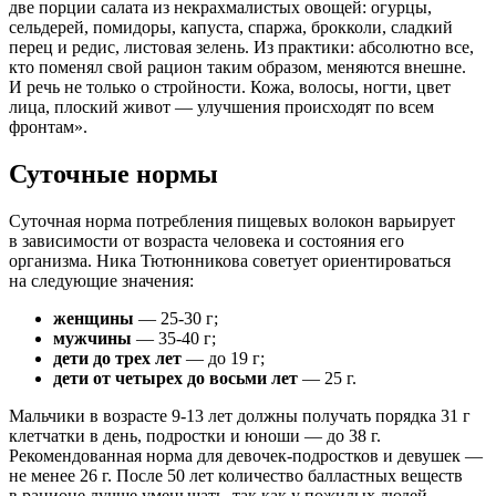
две порции салата из некрахмалистых овощей: огурцы,
сельдерей, помидоры, капуста, спаржа, брокколи, сладкий
перец и редис, листовая зелень. Из практики: абсолютно все,
кто поменял свой рацион таким образом, меняются внешне.
И речь не только о стройности. Кожа, волосы, ногти, цвет
лица, плоский живот — улучшения происходят по всем
фронтам».
Суточные нормы
Суточная норма потребления пищевых волокон варьирует
в зависимости от возраста человека и состояния его
организма. Ника Тютюнникова советует ориентироваться
на следующие значения:
женщины
— 25-30 г;
мужчины
— 35-40 г;
дети до трех лет
— до 19 г;
дети от четырех до восьми лет
— 25 г.
Мальчики в возрасте 9-13 лет должны получать порядка 31 г
клетчатки в день, подростки и юноши — до 38 г.
Рекомендованная норма для девочек-подростков и девушек —
не менее 26 г. После 50 лет количество балластных веществ
в рационе лучше уменьшать, так как у пожилых людей