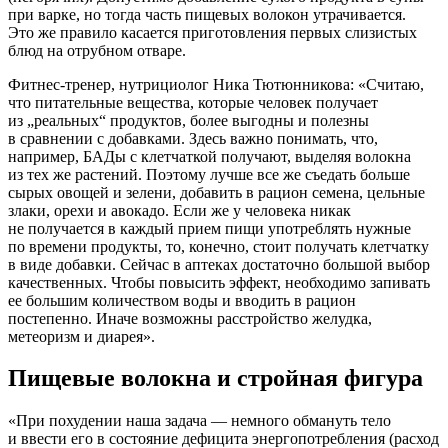
при варке, но тогда часть пищевых волокон утрачивается.
Это же правило касается приготовления первых слизистых
блюд на отрубном отваре.
Фитнес-тренер, нутрициолог Ника Тютюнникова: «Считаю,
что питательные вещества, которые человек получает
из „реальных“ продуктов, более выгодны и полезны
в сравнении с добавками. Здесь важно понимать, что,
например, БАДы с клетчаткой получают, выделяя волокна
из тех же растений. Поэтому лучше все же съедать больше
сырых овощей и зелени, добавить в рацион семена, цельные
злаки, орехи и авокадо. Если же у человека никак
не получается в каждый прием пищи употреблять нужные
по времени продукты, то, конечно, стоит получать клетчатку
в виде добавки. Сейчас в аптеках достаточно большой выбор
качественных. Чтобы повысить эффект, необходимо запивать
ее большим количеством воды и вводить в рацион
постепенно. Иначе возможны расстройство желудка,
метеоризм и диарея».
Пищевые волокна и стройная фигура
«При похудении наша задача — немного обмануть тело
и ввести его в состояние дефицита энергопотребления (расход