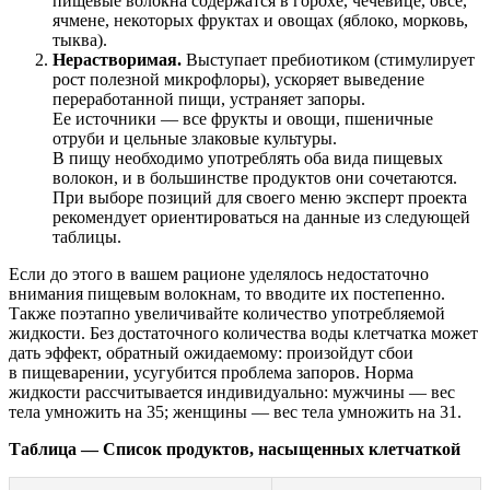
пищевые волокна содержатся в горохе, чечевице, овсе,
ячмене, некоторых фруктах и овощах (яблоко, морковь,
тыква).
Нерастворимая.
Выступает пребиотиком (стимулирует
рост полезной микрофлоры), ускоряет выведение
переработанной пищи, устраняет запоры.
Ее источники — все фрукты и овощи, пшеничные
отруби и цельные злаковые культуры.
В пищу необходимо употреблять оба вида пищевых
волокон, и в большинстве продуктов они сочетаются.
При выборе позиций для своего меню эксперт проекта
рекомендует ориентироваться на данные из следующей
таблицы.
Если до этого в вашем рационе уделялось недостаточно
внимания пищевым волокнам, то вводите их постепенно.
Также поэтапно увеличивайте количество употребляемой
жидкости. Без достаточного количества воды клетчатка может
дать эффект, обратный ожидаемому: произойдут сбои
в пищеварении, усугубится проблема запоров. Норма
жидкости рассчитывается индивидуально: мужчины — вес
тела умножить на 35; женщины — вес тела умножить на 31.
Таблица — Список продуктов, насыщенных клетчаткой