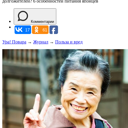
долгожителей? 6 особенностей питания японцев
Комментарии
17
61
Ура! Повара
→
Журнал
→
Польза и вред