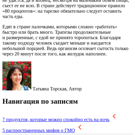
не удастся, да и японец, несмотря на маленький объем пищи,
съест ее не всю. В стране действует традиционное правило
«80 процентов»: на тарелке обязательно следует оставить
часть еды.
Едят в стране палочками, которыми сложно «работать»
быстро или брать много. Трапезы продолжительные
и размеренные, с едой не принято торопиться. Благодаря
такому подходу человек съедает меньше и наедается
небольшой порцией. Ведь организм осознает сытость только
через 20 минут после того, как желудок наполнен.
Татьяна Торская,
Автор
Навигация по записям
7 продуктов, которые можно спокойно есть на ночь
5 распространенных мифов о ГМО