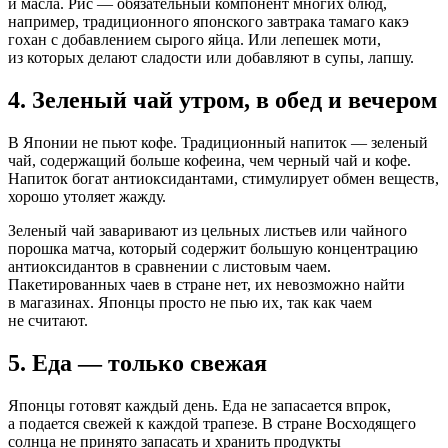
и масла. Рис — обязательный компонент многих блюд,
например, традиционного японского завтрака тамаго какэ
гохан с добавлением сырого яйца. Или лепешек моти,
из которых делают сладости или добавляют в супы, лапшу.
4. Зеленый чай утром, в обед и вечером
В Японии не пьют кофе. Традиционный напиток — зеленый
чай, содержащий больше кофеина, чем черный чай и кофе.
Напиток богат антиоксидантами, стимулирует обмен веществ,
хорошо утоляет жажду.
Зеленый чай заваривают из цельных листьев или чайного
порошка матча, который содержит большую концентрацию
антиоксидантов в сравнении с листовым чаем.
Пакетированных чаев в стране нет, их невозможно найти
в магазинах. Японцы просто не пью их, так как чаем
не считают.
5. Еда — только свежая
Японцы готовят каждый день. Еда не запасается впрок,
а подается свежей к каждой трапезе. В стране Восходящего
солнца не принято запасать и хранить продукты