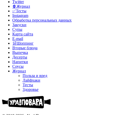
Twitter
🍿Журнал
✅Тесты
Instagram
Обработка персональных данных
Закуски
Супы
Карта сайта
E-mail
🛒Шоппинг
Вторые блюда
Выпечка
Десерты
Напитки
Соусы
Журнал
Польза и вред
Лайфхаки
Тесты
Здоровье