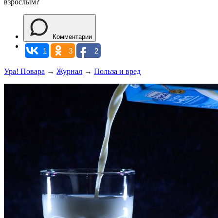
взрослым?
Комментарии
1
3
2
Ура! Повара
→
Журнал
→
Польза и вред