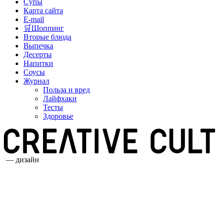
Супы
Карта сайта
E-mail
🛒Шоппинг
Вторые блюда
Выпечка
Десерты
Напитки
Соусы
Журнал
Польза и вред
Лайфхаки
Тесты
Здоровье
— дизайн