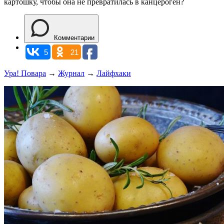
картошку, чтобы она не превратилась в канцероген?
Комментарии
5
21
Ура! Повара
→
Журнал
→
Лайфхаки