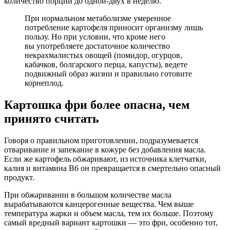
количество порций до одной-двух в неделю.
При нормальном метаболизме умеренное
потребление картофеля приносит организму лишь
пользу. Но при условии, что кроме него
вы употребляете достаточное количество
некрахмалистых овощей (помидор, огурцов,
кабачков, болгарского перца, капусты), ведете
подвижный образ жизни и правильно готовите
корнеплод.
Картошка фри более опасна, чем
принято считать
Говоря о правильном приготовлении, подразумевается
отваривание и запекание в кожуре без добавления масла.
Если же картофель обжаривают, из источника клетчатки,
калия и витамина В6 он превращается в смертельно опасный
продукт.
При обжаривании в большом количестве масла
вырабатываются канцерогенные вещества. Чем выше
температура жарки и объем масла, тем их больше. Поэтому
самый вредный вариант картошки — это фри, особенно тот,