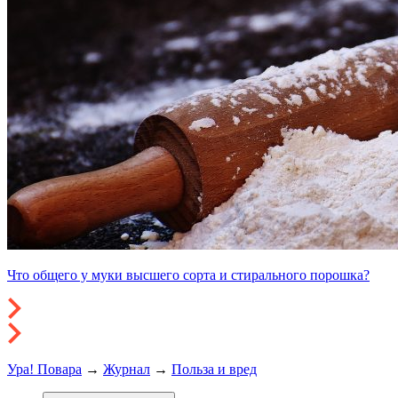
Что общего у муки высшего сорта и стирального порошка?
Ура! Повара
→
Журнал
→
Польза и вред