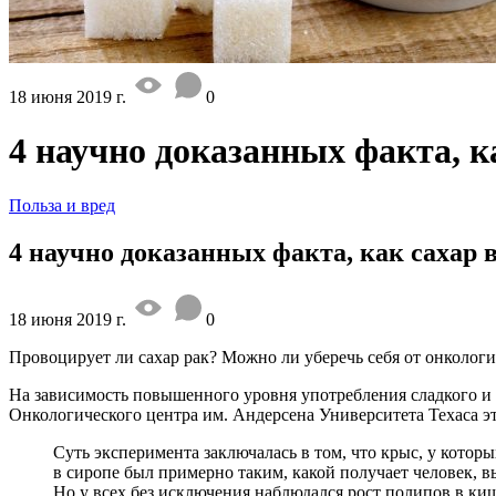
18 июня 2019 г.
0
4 научно доказанных факта, к
Польза и вред
4 научно доказанных факта, как сахар 
18 июня 2019 г.
0
Провоцирует ли сахар рак? Можно ли уберечь себя от онкологи
На зависимость повышенного уровня употребления сладкого и
Онкологического центра им. Андерсена Университета Техаса эт
Суть эксперимента заключалась в том, что крыс, у кото
в сиропе был примерно таким, какой получает человек, 
Но у всех без исключения наблюдался рост полипов в киш