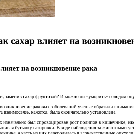
ак сахар влияет на возникнове
влияет на возникновение рака
и, заменив сахар фруктозой? И можно ли «уморить» голодом опу
 возникновение раковых заболеваний ученые обратили внимани
а взаимосвязь, кажется, была окончательно установлена.
рых изначально был спровоцирован рост полипов в кишечнике, е
выпивая бутылку газировки. В ходе наблюдения за животными ус
ечнике, а часть из них переродилась в злокачественные опухоли