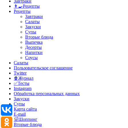
Завтраки
👨‍🍳Рецепты
Рецепты
Завтраки
Салаты
Закуски
Супы
Вторые блюда
Выпечка
Десерты
Напитки
Соусы
Салаты
Пользовательское соглашение
Twitter
🍿Журнал
✅Тесты
Instagram
Обработка персональных данных
Закуски
Супы
Карта сайта
E-mail
🛒Шоппинг
Вторые блюда