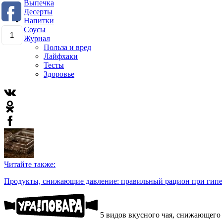
Выпечка
Десерты
Напитки
Соусы
1
Журнал
Польза и вред
Лайфхаки
Тесты
Здоровье
Читайте также:
Продукты, снижающие давление: правильный рацион при гип
5 видов вкусного чая, снижающего 