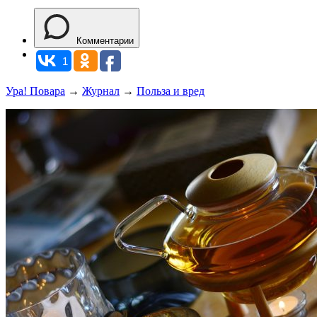
Комментарии
1
Ура! Повара
→
Журнал
→
Польза и вред