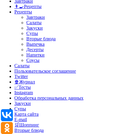
Завтраки
👨‍🍳Рецепты
Рецепты
Завтраки
Салаты
Закуски
Супы
Вторые блюда
Выпечка
Десерты
Напитки
Соусы
Салаты
Пользовательское соглашение
Twitter
🍿Журнал
✅Тесты
Instagram
Обработка персональных данных
Закуски
Супы
Карта сайта
E-mail
🛒Шоппинг
Вторые блюда