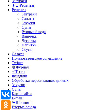
Завтраки
👨‍🍳Рецепты
Рецепты
Завтраки
Салаты
Закуски
Супы
Вторые блюда
Выпечка
Десерты
Напитки
Соусы
Салаты
Пользовательское соглашение
Twitter
🍿Журнал
✅Тесты
Instagram
Обработка персональных данных
Закуски
Супы
Карта сайта
E-mail
🛒Шоппинг
Вторые блюда