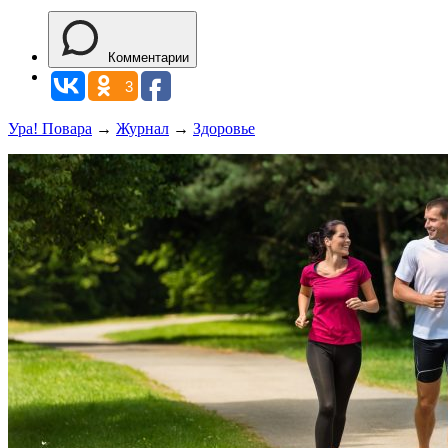
Комментарии
3
Ура! Повара
→
Журнал
→
Здоровье