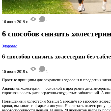
16 июня 2019 г.
1
6 способов снизить холестерин
Здоровье
6 способов снизить холестерин без табл
16 июня 2019 г.
1
Простые принципы для сохранения здоровья и продления жизн
Анализ на холестерин — основной в программе диспансеризаци
спрогнозировать риск сердечно-сосудистых заболеваний. А он
Повышенный холестерин (свыше 5 ммоль/л во взрослом возраст
крови, вызывать инфаркт и инсульт. Но считать холестерину в
работоспособности печени. И лишь 20 процентов человек полу