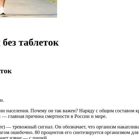
 без таблеток
еток
и.
и населения. Почему он так важен? Наряду с общим составом к
и — главная причина смертности в России и мире.
е) — тревожный сигнал. Он обозначает, что организм накаплива
рагом ошибочно. 80 процентов его синтезируется организмом для
чает извне — с пищей.