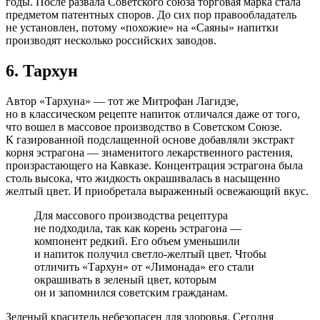
годы. После развала Советского союза торговая марка стала
предметом патентных споров. До сих пор правообладатель
не установлен, потому «похожие» на «Саяны» напитки
производят несколько российских заводов.
6. Тархун
Автор «Тархуна» — тот же Митрофан Лагидзе,
но в классическом рецепте напиток отличался даже от того,
что вошел в массовое производство в Советском Союзе.
К газированной подслащенной основе добавляли экстракт
корня эстрагона — знаменитого лекарственного растения,
произрастающего на Кавказе. Концентрация эстрагона была
столь высока, что жидкость окрашивалась в насыщенно
желтый цвет. И приобретала выраженный освежающий вкус.
Для массового производства рецептура
не подходила, так как корень эстрагона —
компонент редкий. Его объем уменьшили
и напиток получил светло-желтый цвет. Чтобы
отличить «Тархун» от «Лимонада» его стали
окрашивать в зеленый цвет, которым
он и запомнился советским гражданам.
Зеленый краситель небезопасен для здоровья. Сегодня