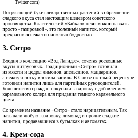
Twitter.com)
Потрясающий букет лекарственных растений в обрамлении
сладкого вкуса стал настоящим шедевром советского
производства. Классический «Байкал» невозможно назвать
просто «газировкой», это полезный напиток, который
прекрасно освежал и наполнял бодростью.
3. Ситро
Входил в коллекцию «Вод Лагидзе», сочетая роскошные
вкусы цитрусовых. Традиционный «Ситро» готовили
из мякоти и цедры лимонов, апельсинов, мандаринов,
а нежную нотку вносила ваниль. В Союзе по такой рецептуре
готовили напитки лишь для партийных руководителей.
Большинство граждан покупали газировку с добавлением
карамельного колера для придания темного карамельного
цвета.
Со временем название «Ситро» стало нарицательным. Так
называли любую газировку, лимонад и прочие сладкие
напитки, продававшиеся в бутылках и автоматах.
4. Крем-сода