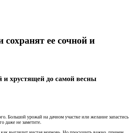
 сохранят ее сочной и
й и хрустящей до самой весны
ого. Большой урожай на дачном участке или желание запастись
го даже не заметите.
, как выглядит чистая морковь. Но просушить важно, причем