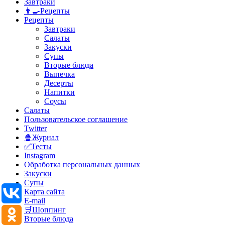
Завтраки
👨‍🍳Рецепты
Рецепты
Завтраки
Салаты
Закуски
Супы
Вторые блюда
Выпечка
Десерты
Напитки
Соусы
Салаты
Пользовательское соглашение
Twitter
🍿Журнал
✅Тесты
Instagram
Обработка персональных данных
Закуски
Супы
Карта сайта
E-mail
🛒Шоппинг
Вторые блюда