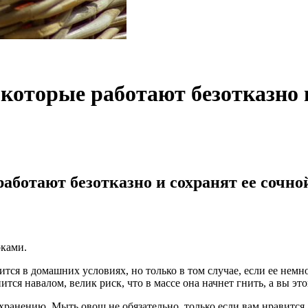
 которые работают безотказно и
работают безотказно и сохранят ее сочно
оками.
ся в домашних условиях, но только в том случае, если ее немн
ся навалом, велик риск, что в массе она начнет гнить, а вы это
хранению. Мыть овощ не обязательно, только если вам нравится