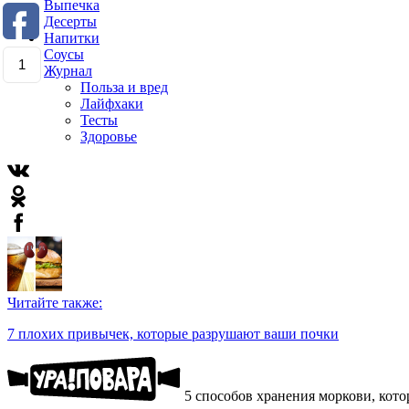
Выпечка
Десерты
Напитки
Соусы
1
Журнал
Польза и вред
Лайфхаки
Тесты
Здоровье
Читайте также:
7 плохих привычек, которые разрушают ваши почки
5 способов хранения моркови, кото