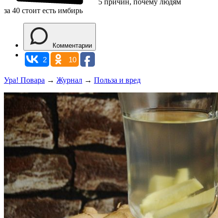
5 причин, почему людям
за 40 стоит есть имбирь
Комментарии
2
10
Ура! Повара
→
Журнал
→
Польза и вред