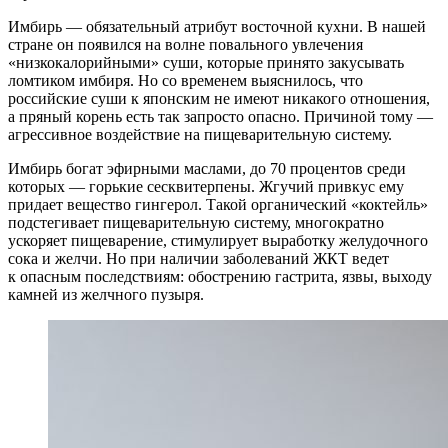
Имбирь — обязательный атрибут восточной кухни. В нашей
стране он появился на волне повального увлечения
«низкокалорийными» суши, которые принято закусывать
ломтиком имбиря. Но со временем выяснилось, что
российские суши к японским не имеют никакого отношения,
а пряный корень есть так запросто опасно. Причиной тому —
агрессивное воздействие на пищеварительную систему.
Имбирь богат эфирными маслами, до 70 процентов среди
которых — горькие сесквитерпены. Жгучий привкус ему
придает вещество гингерол. Такой органический «коктейль»
подстегивает пищеварительную систему, многократно
ускоряет пищеварение, стимулирует выработку желудочного
сока и желчи. Но при наличии заболеваний ЖКТ ведет
к опасным последствиям: обострению гастрита, язвы, выходу
камней из желчного пузыря.