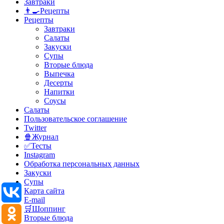
Завтраки
👨‍🍳Рецепты
Рецепты
Завтраки
Салаты
Закуски
Супы
Вторые блюда
Выпечка
Десерты
Напитки
Соусы
Салаты
Пользовательское соглашение
Twitter
🍿Журнал
✅Тесты
Instagram
Обработка персональных данных
Закуски
Супы
Карта сайта
E-mail
🛒Шоппинг
Вторые блюда