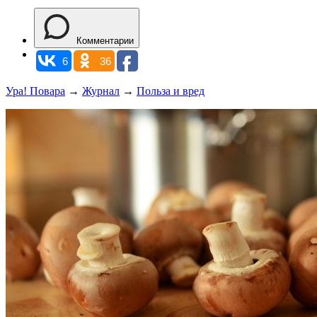
Комментарии
6
36
Ура! Повара
→
Журнал
→
Польза и вред