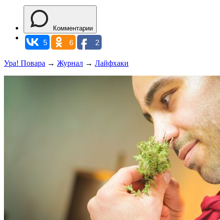
Комментарии
5
6
2
Ура! Повара
→
Журнал
→
Лайфхаки