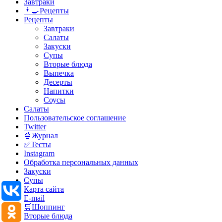
Завтраки
👨‍🍳Рецепты
Рецепты
Завтраки
Салаты
Закуски
Супы
Вторые блюда
Выпечка
Десерты
Напитки
Соусы
Салаты
Пользовательское соглашение
Twitter
🍿Журнал
✅Тесты
Instagram
Обработка персональных данных
Закуски
Супы
Карта сайта
E-mail
🛒Шоппинг
Вторые блюда