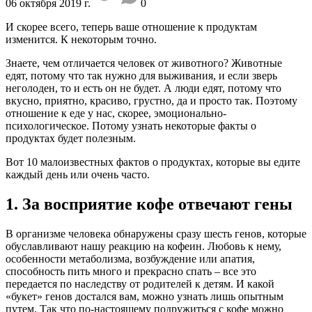
06 октября 2019 г.
0
И скорее всего, теперь ваше отношение к продуктам
изменится. К некоторым точно.
Знаете, чем отличается человек от животного? Животные
едят, потому что так нужно для выживания, и если зверь
неголоден, то и есть он не будет. А люди едят, потому что
вкусно, приятно, красиво, грустно, да и просто так. Поэтому
отношение к еде у нас, скорее, эмоционально-
психологическое. Потому узнать некоторые факты о
продуктах будет полезным.
Вот 10 малоизвестных фактов о продуктах, которые вы едите
каждый день или очень часто.
1. За восприятие кофе отвечают гены
В организме человека обнаружены сразу шесть генов, которые
обуславливают нашу реакцию на кофеин. Любовь к нему,
особенности метаболизма, возбуждение или апатия,
способность пить много и прекрасно спать – все это
передается по наследству от родителей к детям. И какой
«букет» генов достался вам, можно узнать лишь опытным
путем. Так что по-настоящему подружиться с кофе можно