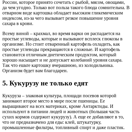
России, которое принято сочетать с рыбой, мясом, овощами,
да чем угодно. Только вот польза такого блюда сомнительна. В
отварном виде картошка обладает высоким гликемическим
индексом, из-за чего вызывает резкое повышение уровня
сахара в крови.
Всему виной – крахмал, во время варки он распадается на
простые углеводы, которые и вызывают всплеск глюкозы в
организме. Но стоит отваренный картофель охладить, как
простые углеводы прекращаются в сложные. И картофель
становится отличным диетическим продуктом, который
хорошо насыщает и не допускает колебаний уровня сахара.
Так что ешьте картошку вчерашнюю, из холодильника.
Организм будет вам благодарен.
5. Кукурузу не только едят
Кукуруза – злаковая культура, площади посевов которой
занимают второе место в мире после пшеницы. Ее
выращивают на всех материках, кроме Антарктиды. И
используют в питании людей и животных (большая часть
сухих кормов содержит кукурузу). А еще ее добавляют в то,
что не предназначено для еды: клей, штукатурку,
промышленные фильтры, топливный спирт и даже пластик.